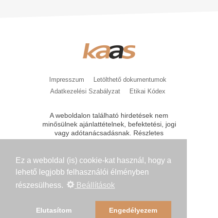
Impresszum
Letölthető dokumentumok
Adatkezelési Szabályzat
Etikai Kódex
A weboldalon található hirdetések nem
minősülnek ajánlattételnek, befektetési, jogi
vagy adótanácsadásnak. Részletes
tájékoztatást, feltételeket csak közvetlen
kérésre bocsátunk az érdeklődők
rendelkezésére. A kondíciók módosításának
Ez a weboldal (is) cookie-kat használ, hogy a
jogát a Kaas Otthon Kft. fenntartja.
lehető legjobb felhasználói élményben
A KAAS Network központi száma: +36-30-
részesülhess.
Beállítások
864-9630
KAAS Network
2019. All Rights
Reserved.
Elutasítom
Engedélyezem