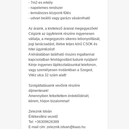
- 7m2-es erkély
- napelemes rendszer
- termálvizes központi fűtés
- udvari beálló vagy garázs vásárolható
Az áraink, a kivitelező áraival megegyezőek!
Cégünk az ügyfeleink részére ingyenesen
vállalja, a megegyezés sikeres lebonyolítását,
jogi tanácsadást, illetve teljes körű CSOK és
hitel ügyintézést!
A kínálatában található összes ingatlannal
kapcsolatban felvilágosítást tudunk nyújtani!
Kérje ingyenes tájékoztatásunkat telefonon,
vagy személyesen irodánkban a Szeged,
Vitéz utca 32 szám alatt!
Szolgáltatásaink vevőink részére
díjmentesek!
Amennyiben felkeltettem érdeklődését,
kérem, hívjon bizalommal!
Zeleznik István
Értékesítési vezető
Tel: +36309626389
E-mail cím: zeleznik.istvan@kaas.hu