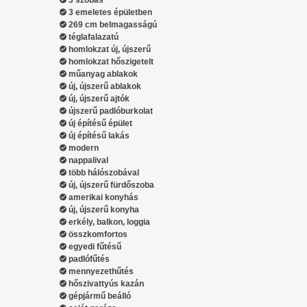
3 szobás
3 emeletes épületben
269 cm belmagasságú
téglafalazatú
homlokzat új, újszerű
homlokzat hőszigetelt
műanyag ablakok
új, újszerű ablakok
új, újszerű ajtók
újszerű padlóburkolat
új építésű épület
új építésű lakás
modern
nappalival
több hálószobával
új, újszerű fürdőszoba
amerikai konyhás
új, újszerű konyha
erkély, balkon, loggia
összkomfortos
egyedi fűtésű
padlófűtés
mennyezethűtés
hőszivattyús kazán
gépjármű beálló