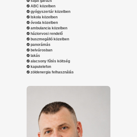
saját garázs
ABC közelben
gyógyszertár közelben
Iskola közelben
óvoda közelben
ambulancia közelben
háziorvosi rendelő
buszmegálló közelben
panorámás
belvárosban
lakás
alacsony fűtés költség
kaputelefon
zöldenergia felhasználás