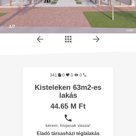
1/7
341
0
0
0
Kisteleken 63m2-es
lakás
44.65 M Ft
kérem, hívjanak vissza!
Eladó társasházi téglalakás