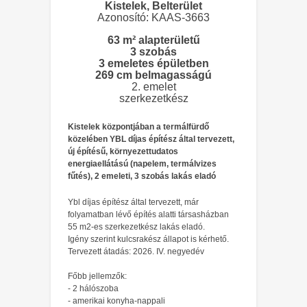
Kistelek, Belterület
Azonosító: KAAS-3663
63 m² alapterületű
3 szobás
3 emeletes épületben
269 cm belmagasságú
2. emelet
szerkezetkész
Kistelek központjában a termálfürdő
közelében YBL díjas építész által tervezett,
új építésű, környezettudatos
energiaellátású (napelem, termálvizes
fűtés), 2 emeleti, 3 szobás lakás eladó
Ybl díjas építész által tervezett, már
folyamatban lévő építés alatti társasházban
55 m2-es szerkezetkész lakás eladó.
Igény szerint kulcsrakész állapot is kérhető.
Tervezett átadás: 2026. IV. negyedév
Főbb jellemzők:
- 2 hálószoba
- amerikai konyha-nappali