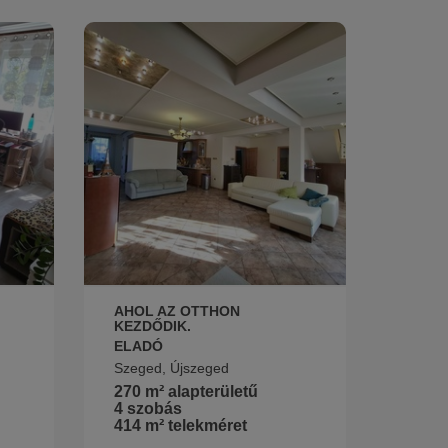
AHOL AZ OTTHON
KEZDŐDIK.
ELADÓ
Szeged, Újszeged
270 m² alapterületű
4 szobás
414 m² telekméret