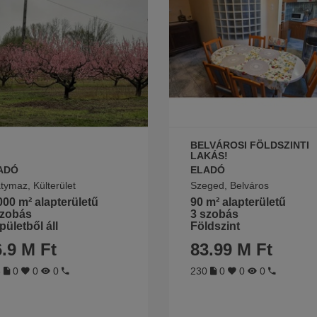
BELVÁROSI FÖLDSZINTI
LAKÁS!
ADÓ
ELADÓ
tymaz, Külterület
Szeged, Belváros
00 m² alapterületű
90 m² alapterületű
szobás
3 szobás
pületből áll
Földszint
.9 M Ft
83.99 M Ft
8
0
0
0
230
0
0
0