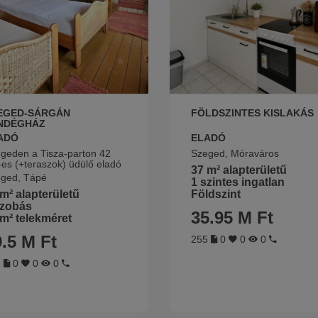
EGED-SÁRGÁN
FÖLDSZINTES KISLAKÁS
NDÉGHÁZ
ADÓ
ELADÓ
geden a Tisza-parton 42
Szeged, Móraváros
es (+teraszok) üdülő eladó
37 m² alapterületű
ged, Tápé
1 szintes ingatlan
Földszint
m² alapterületű
szobás
35.95 M Ft
m² telekméret
.5 M Ft
255
0
0
0
1
0
0
0