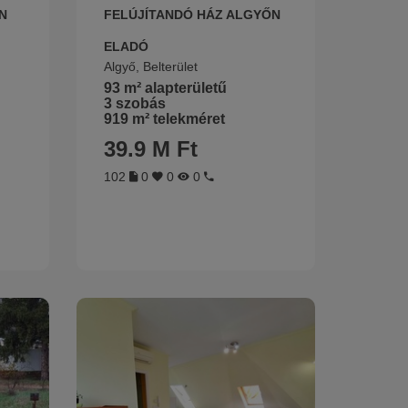
N
FELÚJÍTANDÓ HÁZ ALGYŐN
ELADÓ
Algyő, Belterület
93 m² alapterületű
3 szobás
919 m² telekméret
39.9 M Ft
102
0
0
0