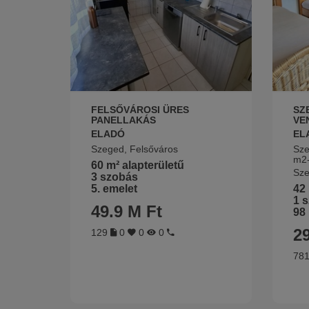
FELSŐVÁROSI ÜRES
SZ
PANELLAKÁS
VE
ELADÓ
EL
Szeged, Felsőváros
Sze
m2-
60 m² alapterületű
Sze
3 szobás
5. emelet
42 
1 
49.9 M Ft
98 
29
129
0
0
0
78