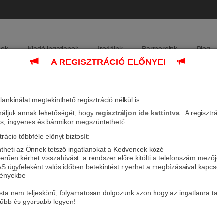
nok
Kiadó ingatlanok
Irodáink
Partnereink
Blog
A REGISZTRÁCIÓ ELŐNYEI
lankínálat megtekinthető regisztráció nélkül is
ínáljuk annak lehetőségét, hogy
regisztráljon ide kattintva
. A regisztr
s, ingyenes és bármikor megszüntethető.
tráció többféle előnyt biztosít:
theti az Önnek tetsző ingatlanokat a Kedvencek közé
erűen kérhet visszahívást: a rendszer előre kitölti a telefonszám mezőj
S ügyfeleként valós időben betekintést nyerhet a megbízásaival kapcs
KAAS OTTHON
ényekbe
 lista nem teljeskörű, folyamatosan dolgozunk azon hogy az ingatlanra ta
űbb és gyorsabb legyen!
A TUDATOS OTTHONTEREMTŐ