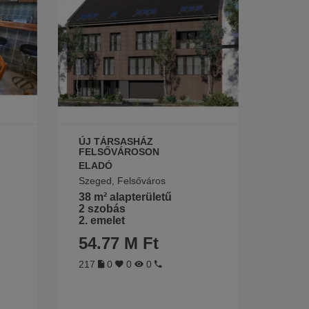
ÚJ TÁRSASHÁZ
FELSŐVÁROSON
ELADÓ
Szeged, Felsőváros
38 m² alapterületű
2 szobás
2. emelet
54.77 M Ft
217
0
0
0