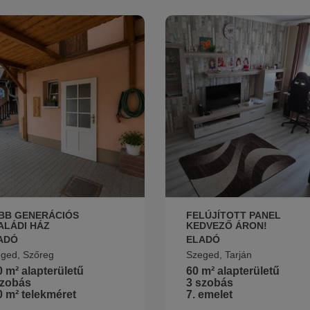
BB GENERÁCIÓS
FELÚJÍTOTT PANEL
ALÁDI HÁZ
KEDVEZŐ ÁRON!
ADÓ
ELADÓ
ged, Szőreg
Szeged, Tarján
 m² alapterületű
60 m² alapterületű
szobás
3 szobás
 m² telekméret
7. emelet