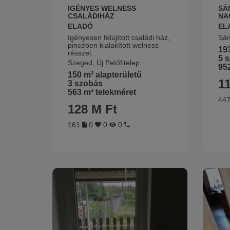
IGÉNYES WELNESS
SÁ
CSALÁDIHÁZ
NA
ELADÓ
EL
Igényesen felújított családi ház,
Sán
pincében kialakított welness
193
résszel.
5 
Szeged, Új Petőfitelep
952
150 m² alapterületű
1
3 szobás
563 m² telekméret
44
128 M Ft
161
0
0
0