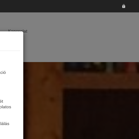
Kapcsolat
áció
ét
olatos
lálás