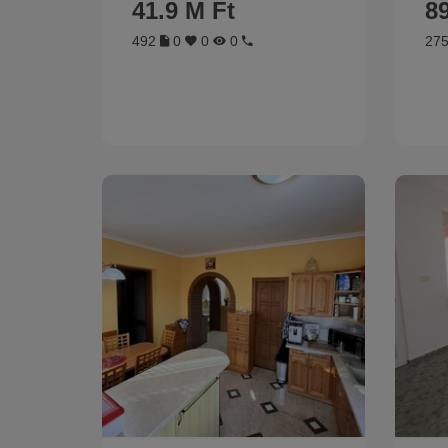
41.9 M Ft
89
492
0
0
0
27