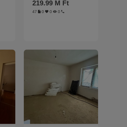
219.99 M Ft
47
0
0
0