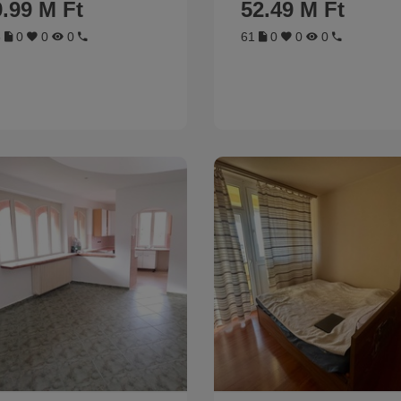
.99 M Ft
52.49 M Ft
5
0
0
0
61
0
0
0