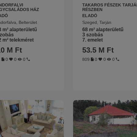
NDORFALVI
TAKAROS FÉSZEK TARJÁ
GYCSALÁDOS HÁZ
RÉSZBEN
ADÓ
ELADÓ
dorfalva, Belterület
Szeged, Tarján
 m² alapterületű
68 m² alapterületű
szobás
3 szobás
 m² telekméret
7. emelet
10 M Ft
53.5 M Ft
7
0
0
0
809
0
0
0