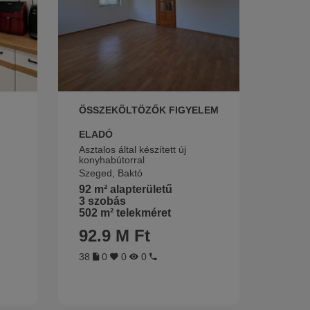
ÖSSZEKÖLTÖZŐK FIGYELEM
ELADÓ
Asztalos által készített új
konyhabútorral
Szeged, Baktó
92 m² alapterületű
3 szobás
502 m² telekméret
92.9 M Ft
38
0
0
0