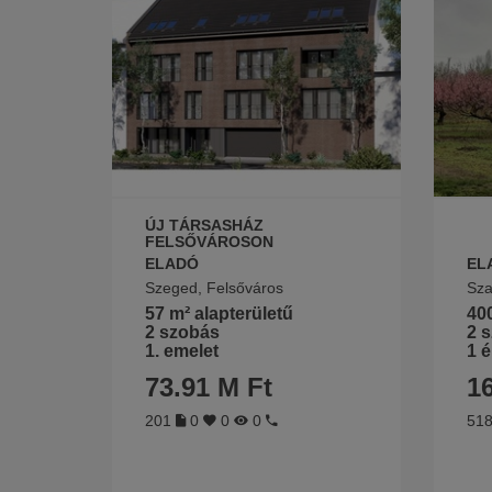
ÚJ TÁRSASHÁZ
FELSŐVÁROSON
ELADÓ
EL
Szeged, Felsőváros
Sza
57 m² alapterületű
400
2 szobás
2 
1. emelet
1 é
73.91 M Ft
16
201
0
0
0
51