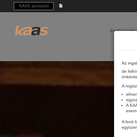
Eladó ingatla
Az ingat
de felk
önkénte
A regisz
elmen
egysz
A KAA
esem
A fenti
egyszer