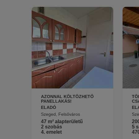
AZONNAL KÖLTÖZHETŐ
TÖ
PANELLAKÁS!
CS
ELADÓ
EL
Szeged, Felsőváros
Sze
47 m² alapterületű
200
2 szobás
5 
4. emelet
470