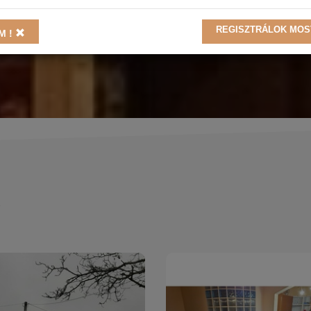
REGISZTRÁLOK MO
M !
K