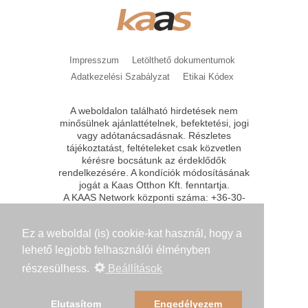
Impresszum
Letölthető dokumentumok
Adatkezelési Szabályzat
Etikai Kódex
A weboldalon található hirdetések nem
minősülnek ajánlattételnek, befektetési, jogi
vagy adótanácsadásnak. Részletes
tájékoztatást, feltételeket csak közvetlen
kérésre bocsátunk az érdeklődők
rendelkezésére. A kondíciók módosításának
jogát a Kaas Otthon Kft. fenntartja.
A KAAS Network központi száma: +36-30-
864-9630
KAAS Network
2019. All Rights
Reserved.
Ez a weboldal (is) cookie-kat használ, hogy a
lehető legjobb felhasználói élményben
részesülhess.
Beállítások
Elutasítom
Engedélyezem