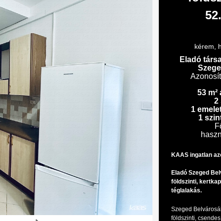
52
kérem, h
Eladó társ
Szege
Azonosí
53 m² 
2
1 emele
1 szin
F
haszn
KAAS ingatlan az
Eladó Szeged Bel
földszinti, kertk
téglalakás.
Szeged Belvárosáb
földszinti, csende