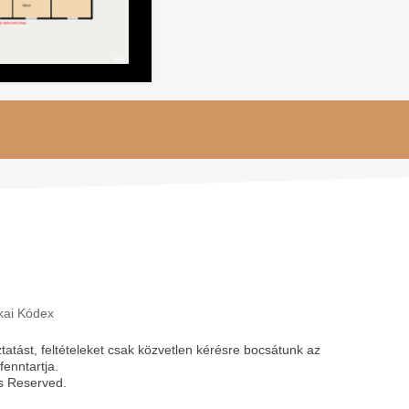
ikai Kódex
atást, feltételeket csak közvetlen kérésre bocsátunk az
enntartja.
ts Reserved.