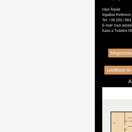
Házi Árpád
Ingatlan Referens
Tel: +36 (30) / 864
E-mail: hazi.arpa
Kaas a Tudatos Ot
Megosztás
Letölthető é
A