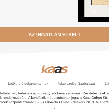
1/1
AZ INGATLAN ELKELT
Letölthető dokumentumok
Adatkezelési Szabályzat
Et
attételnek, befektetési, jogi vagy adótanácsadásnak. Részletes tájékozt
k rendelkezésére. A kondíciók módosításának jogát a Kaas Otthon Kft. f
work központi száma: +36-30-864-9630
KAAS Network
2019. All Righ