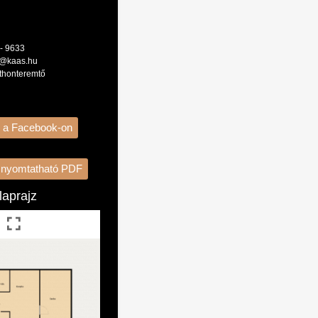
 - 9633
d@kaas.hu
thonteremtő
 a Facebook-on
s nyomtatható PDF
laprajz