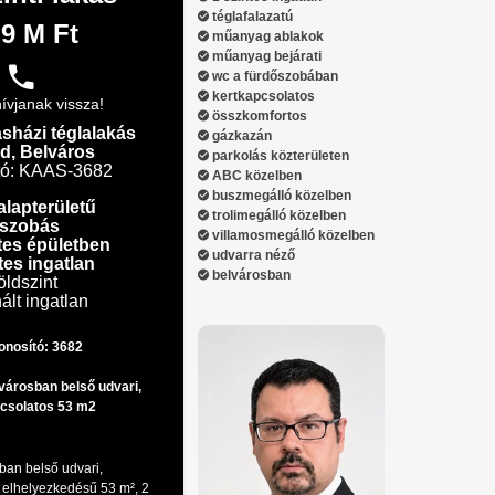
téglafalazatú
.9 M Ft
műanyag ablakok
műanyag bejárati
wc a fürdőszobában
kertkapcsolatos
ívjanak vissza!
összkomfortos
asházi téglalakás
gázkazán
d, Belváros
parkolás közterületen
tó: KAAS-3682
ABC közelben
buszmegálló közelben
alapterületű
trolimegálló közelben
 szobás
villamosmegálló közelben
tes épületben
udvarra néző
tes ingatlan
belvárosban
öldszint
ált ingatlan
onosító: 3682
városban belső udvari,
apcsolatos 53 m2
an belső udvari,
s elhelyezkedésű 53 m², 2