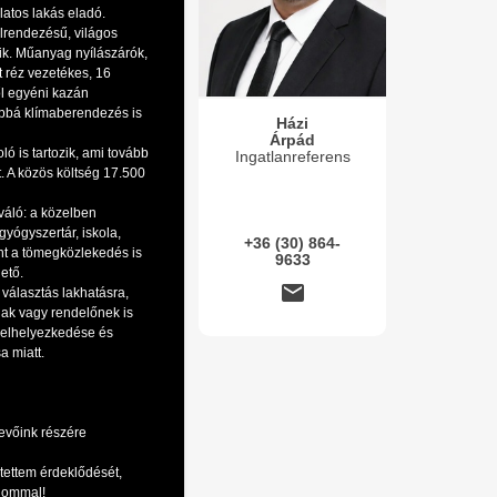
atos lakás eladó.
elrendezésű, világos
ik. Műanyag nyílászárók,
 réz vezetékes, 16
ől egyéni kazán
bbá klímaberendezés is
Házi
Árpád
ló is tartozik, ami tovább
Ingatlanreferens
. A közös költség 17.500
váló: a közelben
gyógyszertár, iskola,
+36 (30) 864-
nt a tömegközlekedés is
9633
hető.
 választás lakhatásra,
ak vagy rendelőnek is
 elhelyezkedése és
sa miatt.
evőink részére
tettem érdeklődését,
alommal!