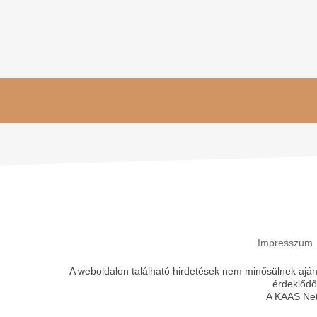
Impresszum
A weboldalon található hirdetések nem minősülnek ajánl
érdeklődő
A KAAS Net