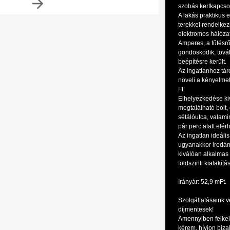
szobás kertkapcsol
A lakás praktikus 
terekkel rendelkez
elektromos hálózat
Amperes, a fűtésr
gondoskodik, tová
beépítésre került.
Az ingatlanhoz táro
növeli a kényelmet
Ft.
Elhelyezkedése ki
megtalálható bolt, 
sétálóutca, valami
pár perc alatt elér
Az ingatlan ideális
ugyanakkor irodán
kiválóan alkalmas
földszinti kialakítá
Irányár: 52,9 mFt.
Szolgáltatásaink v
díjmentesek!
Amennyiben felkel
kérem, hívjon biz