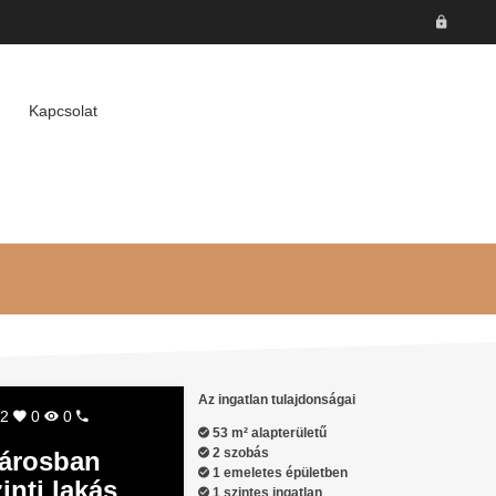
Kapcsolat
Az ingatlan tulajdonságai
2
0
0
53 m² alapterületű
2 szobás
városban
1 emeletes épületben
inti lakás
1 szintes ingatlan