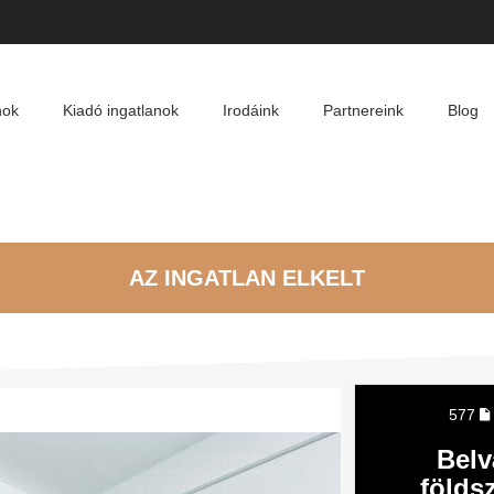
nok
Kiadó ingatlanok
Irodáink
Partnereink
Blog
AZ INGATLAN ELKELT
577
Bel
földsz