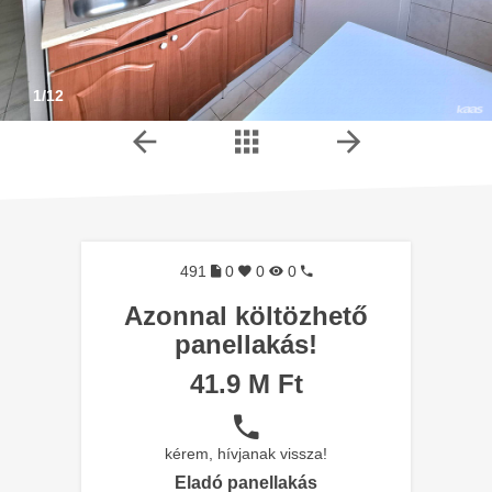
1/12
491
0
0
0
Azonnal költözhető
panellakás!
41.9 M Ft
kérem, hívjanak vissza!
Eladó panellakás