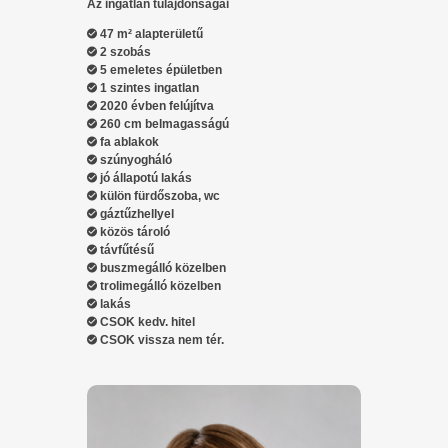
Az ingatlan tulajdonságai
47 m² alapterületű
2 szobás
5 emeletes épületben
1 szintes ingatlan
2020 évben felújítva
260 cm belmagasságú
fa ablakok
szúnyogháló
jó állapotú lakás
külön fürdőszoba, wc
gáztűzhellyel
közös tároló
távfűtésű
buszmegálló közelben
trolimegálló közelben
lakás
CSOK kedv. hitel
CSOK vissza nem tér.