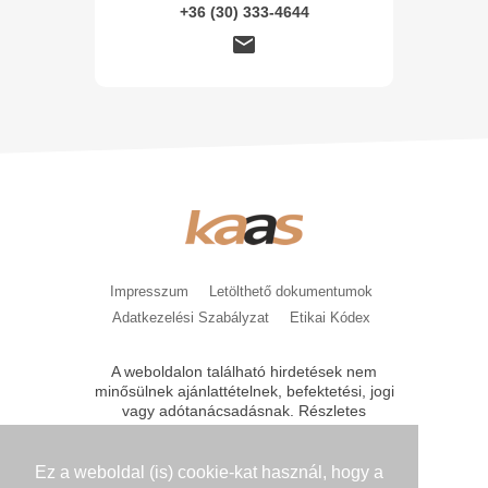
+36 (30) 333-4644
Impresszum
Letölthető dokumentumok
Adatkezelési Szabályzat
Etikai Kódex
A weboldalon található hirdetések nem
minősülnek ajánlattételnek, befektetési, jogi
vagy adótanácsadásnak. Részletes
tájékoztatást, feltételeket csak közvetlen
kérésre bocsátunk az érdeklődők
rendelkezésére. A kondíciók módosításának
Ez a weboldal (is) cookie-kat használ, hogy a