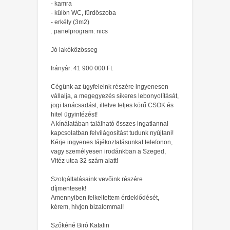
- kamra
- külön WC, fürdőszoba
- erkély (3m2)
. panelprogram: nics
Jó lakóközösseg
Irányár: 41 900 000 Ft.
Cégünk az ügyfeleink részére ingyenesen
vállalja, a megegyezés sikeres lebonyolítását,
jogi tanácsadást, illetve teljes körű CSOK és
hitel ügyintézést!
A kínálatában található összes ingatlannal
kapcsolatban felvilágosítást tudunk nyújtani!
Kérje ingyenes tájékoztatásunkat telefonon,
vagy személyesen irodánkban a Szeged,
Vitéz utca 32 szám alatt!
Szolgáltatásaink vevőink részére
díjmentesek!
Amennyiben felkeltettem érdeklődését,
kérem, hívjon bizalommal!
Szőkéné Biró Katalin