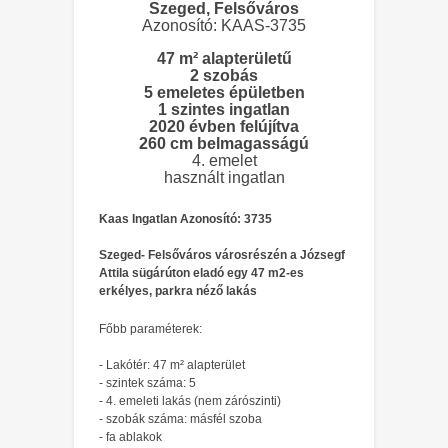
Szeged, Felsőváros
Azonosító: KAAS-3735
47 m² alapterületű
2 szobás
5 emeletes épületben
1 szintes ingatlan
2020 évben felújítva
260 cm belmagasságú
4. emelet
használt ingatlan
Kaas Ingatlan Azonosító: 3735
Szeged- Felsőváros városrészén a Józsegf
Attila sügárúton eladó egy 47 m2-es
erkélyes, parkra néző lakás
Főbb paraméterek:
- Lakótér: 47 m² alapterület
- szintek száma: 5
- 4. emeleti lakás (nem zárószinti)
- szobák száma: másfél szoba
- fa ablakok