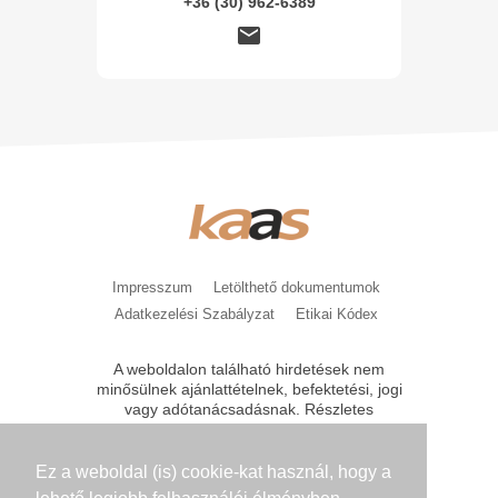
+36 (30) 962-6389
Impresszum
Letölthető dokumentumok
Adatkezelési Szabályzat
Etikai Kódex
A weboldalon található hirdetések nem
minősülnek ajánlattételnek, befektetési, jogi
vagy adótanácsadásnak. Részletes
tájékoztatást, feltételeket csak közvetlen
kérésre bocsátunk az érdeklődők
rendelkezésére. A kondíciók módosításának
Ez a weboldal (is) cookie-kat használ, hogy a
jogát a Kaas Otthon Kft. fenntartja.