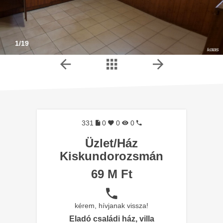
1/19
331
0
0
0
Üzlet/Ház
Kiskundorozsmán
69 M Ft
kérem, hívjanak vissza!
Eladó családi ház, villa