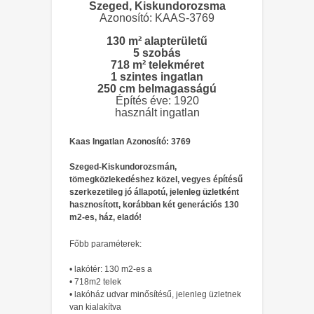
Szeged, Kiskundorozsma
Azonosító: KAAS-3769
130 m² alapterületű
5 szobás
718 m² telekméret
1 szintes ingatlan
250 cm belmagasságú
Építés éve: 1920
használt ingatlan
Kaas Ingatlan Azonosító: 3769
Szeged-Kiskundorozsmán,
tömegközlekedéshez közel, vegyes építésű
szerkezetileg jó állapotú, jelenleg üzletként
hasznosított, korábban két generációs 130
m2-es, ház, eladó!
Főbb paraméterek:
• lakótér: 130 m2-es a
• 718m2 telek
• lakóház udvar minősítésű, jelenleg üzletnek
van kialakítva