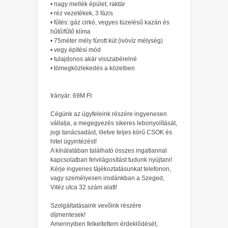
• nagy mellék épület, raktár
• réz vezetékek, 3 fázis
• fűtés: gáz cirkó, vegyes tüzelésű kazán és
hűtő/fűtő klíma
• 75méter mély fúrott kút (ivóvíz mélység)
• vegy építési mód
• tulajdonos akár visszabérelné
• tömegközlekedés a közelben
Irányár: 69M Ft
Cégünk az ügyfeleink részére ingyenesen
vállalja, a megegyezés sikeres lebonyolítását,
jogi tanácsadást, illetve teljes körű CSOK és
hitel ügyintézést!
A kínálatában található összes ingatlannal
kapcsolatban felvilágosítást tudunk nyújtani!
Kérje ingyenes tájékoztatásunkat telefonon,
vagy személyesen irodánkban a Szeged,
Vitéz utca 32 szám alatt!
Szolgáltatásaink vevőink részére
díjmentesek!
Amennyiben felkeltettem érdeklődését,