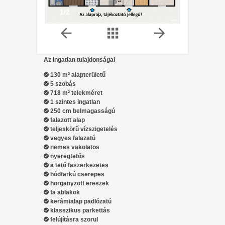
1/2
Az ingatlan tulajdonságai
130 m² alapterületű
5 szobás
718 m² telekméret
1 szintes ingatlan
250 cm belmagasságú
falazott alap
teljeskörű vízszigetelés
vegyes falazatú
nemes vakolatos
nyeregtetős
a tető faszerkezetes
hódfarkú cserepes
horganyzott ereszek
fa ablakok
kerámialap padlózatú
klasszikus parkettás
felújításra szorul