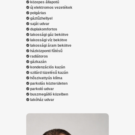
közepes állapotú
új elektromos vezetékek
polgárias
gáztűzhellyel
saját udvar
duplakomfortos
lakossági gáz bekötve
lakossági víz bekötve
lakossági áram bekötve
házközponti fűtésű
radiátoros
gázkazán
kondenzációs kazán
szilárd tüzelésű kazán
hőszivattyús klíma
parkolás közterületen
parkoló udvar
buszmegálló közelben
lakóház udvar