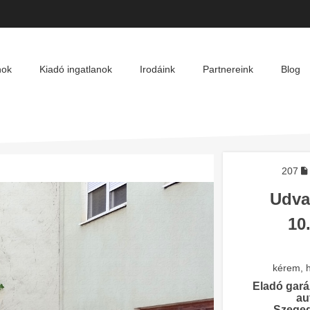
nok
Kiadó ingatlanok
Irodáink
Partnereink
Blog
207
Udva
10
kérem, h
Eladó gará
au
Szeged