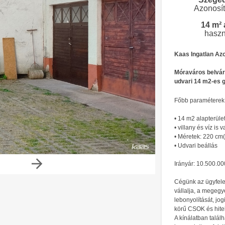
Azonosí
14 m² 
haszn
Kaas Ingatlan Azo
Móraváros belvár
udvari 14 m2-es g
Főbb paraméterek
• 14 m2 alapterüle
• villany és víz is v
• Méretek: 220 c
• Udvari beállás
Irányár: 10.500.00
Cégünk az ügyfele
vállalja, a megegy
lebonyolítását, jogi
körű CSOK és hitel
A kínálatban talál