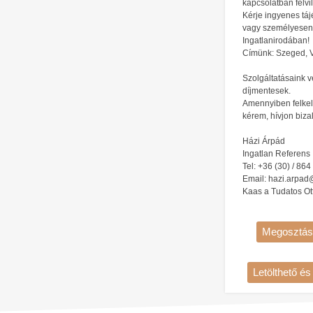
kapcsolatban felvil
Kérje ingyenes táj
vagy személyesen
Ingatlanirodában!
Címünk: Szeged, Vi
Szolgáltatásaink v
díjmentesek.
Amennyiben felkel
kérem, hívjon biz
Házi Árpád
Ingatlan Referens
Tel: +36 (30) / 864
Email: hazi.arpa
Kaas a Tudatos Ot
Megosztás
Letölthető é