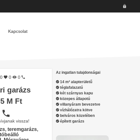
Kapcsolat
Az ingatlan tulajdonságai
0
0
0
14 m² alapterületű
téglafalazatú
ri garázs
két szárnyas kapu
közepes állapotú
.5 M Ft
villanyáram bevezetve
vízhálózatra kötve
belváros közelében
ívjanak vissza!
épített garázs
zs, teremgarázs,
tóbeálló
, Móraváros