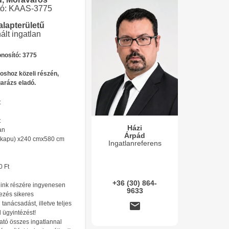
tó: KAAS-3775
alapterületű
ált ingatlan
nosító: 3775
oshoz közeli részén,
arázs eladó.
:
t
Házi
an
Árpád
m(kapu) x240 cmx580 cm
Ingatlanreferens
0 Ft
+36 (30) 864-
ink részére ingyenesen
9633
ezés sikeres
 tanácsadást, illetve teljes
 ügyintézést!
ható összes ingatlannal