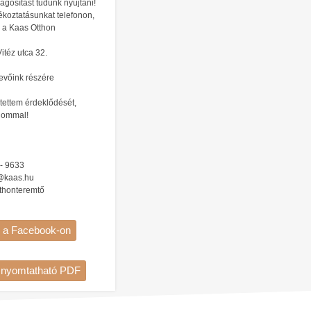
ágosítást tudunk nyújtani!
ékoztatásunkat telefonon,
 a Kaas Otthon
téz utca 32.
evőink részére
tettem érdeklődését,
alommal!
 - 9633
d@kaas.hu
thonteremtő
 a Facebook-on
s nyomtatható PDF