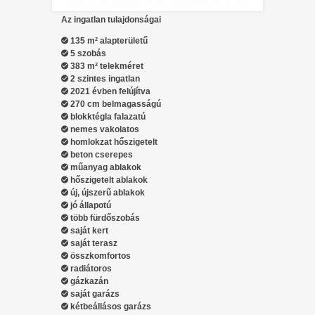
Az ingatlan tulajdonságai
135 m² alapterületű
5 szobás
383 m² telekméret
2 szintes ingatlan
2021 évben felújítva
270 cm belmagasságú
blokktégla falazatú
nemes vakolatos
homlokzat hőszigetelt
beton cserepes
műanyag ablakok
hőszigetelt ablakok
új, újszerű ablakok
jó állapotú
több fürdőszobás
saját kert
saját terasz
összkomfortos
radiátoros
gázkazán
saját garázs
kétbeállásos garázs