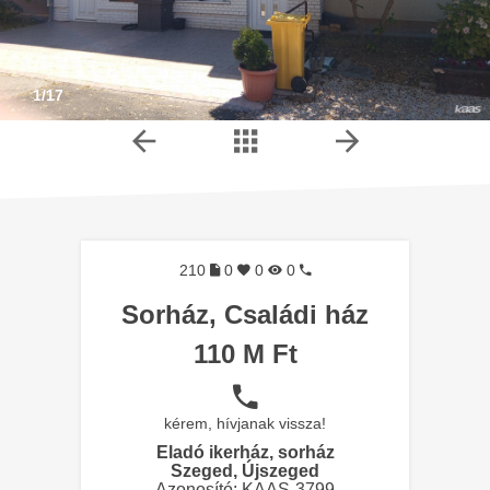
1/17
210
0
0
0
Sorház, Családi ház
110 M Ft
kérem, hívjanak vissza!
Eladó ikerház, sorház
Szeged, Újszeged
Azonosító: KAAS-3799