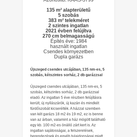
135 m² alapterületű
5 szobás
383 m² telekméret
2 szintes ingatlan
2021 évben felújítva
270 cm belmagasságú
Építés éve: 1984
használt ingatlan
Csendes környezetben
Dupla garázs
Újszeged csendes utcájában, 135 nm-es, 5
szobás, kétszintes sorház, 2 db garázzsal
Újszeged csendes utcájában, 135 nm-es, 5
szobás, kétszintes sorház, 2 db garázzsal
eladó. Az ingatlan 5 éve részben felújításra
került, új nyílászárók, új kazán és mindkét
fürdőszobát kicserélték. A házzal szemben
van két garázs 18 m2 és 19 m2, ez is benne
van az árban, valamint a ház mögött található
egy kb. 100 m2-es önálló zárt kert is. Az
ingatlan sajátosságai, a felszerelések,
berendezések és egyéb tulajdonságai miatt,