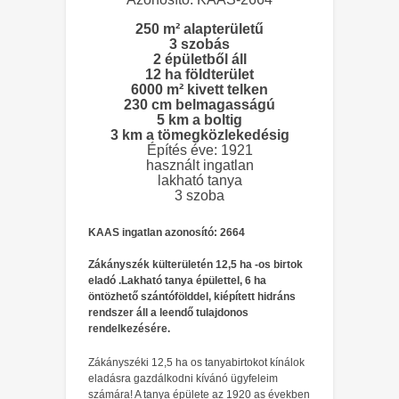
250 m² alapterületű
3 szobás
2 épületből áll
12 ha földterület
6000 m² kivett telken
230 cm belmagasságú
5 km a boltig
3 km a tömegközlekedésig
Építés éve: 1921
használt ingatlan
lakható tanya
3 szoba
KAAS ingatlan azonosító: 2664
Zákányszék külterületén 12,5 ha -os birtok
eladó .Lakható tanya épülettel, 6 ha
öntözhető szántófölddel, kiépített hidráns
rendszer áll a leendő tulajdonos
rendelkezésére.
Zákányszéki 12,5 ha os tanyabirtokot kínálok
eladásra gazdálkodni kívánó ügyfeleim
számára! A tanya épülete az 1920 as években