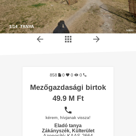
1/14 TANYA
858
0
0
0
Mezőgazdasági birtok
49.9 M Ft
kérem, hívjanak vissza!
Eladó tanya
Zákányszék, Külterület
Azonosító: KAAS-2664