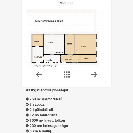
Alaprajz
1/2 ALAPRAJZ
Az ingatlan tulajdonságai
250 m² alapterületű
3 szobás
2 épületből áll
12 ha földterület
6000 m² kivett telken
230 cm belmagasságú
5 km a boltig