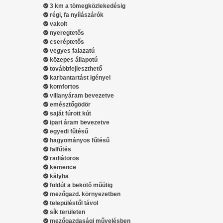
3 km a tömegközlekedésig
régi, fa nyílászárók
vakolt
nyeregtetős
cseréptetős
vegyes falazatú
közepes állapotú
továbbfejleszthető
karbantartást igényel
komfortos
villanyáram bevezetve
emésztőgödör
saját fúrott kút
ipari áram bevezetve
egyedi fűtésű
hagyományos fűtésű
falfűtés
radiátoros
kemence
kályha
földút a bekötő műútig
mezőgazd. környezetben
településtől távol
sík területen
mezőgazdasági művelésben