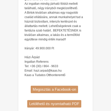
Az ingatlan mindig járható földút mellett
található, négy irányból megközelíthető.
A Birtok kiválóan alkalmas egy nagyobb
család ellátására, annak munkahelyet tud a
háznál biztosítani, intenzív kertészet és
állattartás mellett. Lehetőségeknek csak a
fantázia szab határt.. BEFEKTETÉSNEK is
kiválóan alkalmas, a lakás és a termőföld
együttese mindig érték marad!!
Irányár: 49.900.000 Ft
Házi Árpád
Ingatlan Referens
Tel: +36 (30) / 864 - 9633
Email: hazi.arpad@kaas.hu
Kaas a Tudatos Otthonteremtő
Megosztás a Facebook-on
Letölthető és nyomtatható PDF