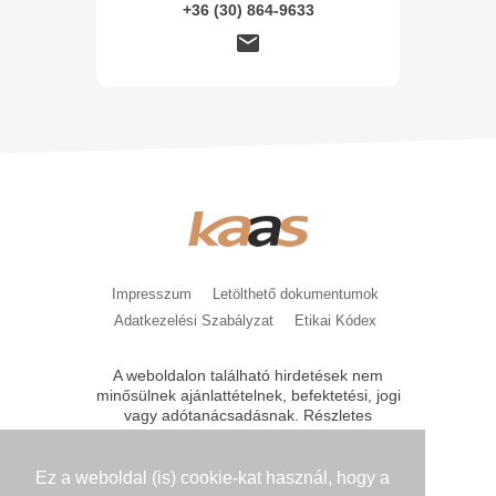
+36 (30) 864-9633
Impresszum
Letölthető dokumentumok
Adatkezelési Szabályzat
Etikai Kódex
A weboldalon található hirdetések nem
minősülnek ajánlattételnek, befektetési, jogi
vagy adótanácsadásnak. Részletes
tájékoztatást, feltételeket csak közvetlen
kérésre bocsátunk az érdeklődők
rendelkezésére. A kondíciók módosításának
Ez a weboldal (is) cookie-kat használ, hogy a
jogát a Kaas Otthon Kft. fenntartja.