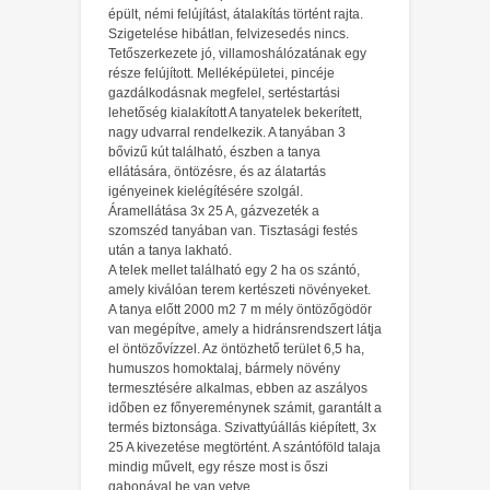
épült, némi felújítást, átalakítás történt rajta.
Szigetelése hibátlan, felvizesedés nincs.
Tetőszerkezete jó, villamoshálózatának egy
része felújított. Melléképületei, pincéje
gazdálkodásnak megfelel, sertéstartási
lehetőség kialakított A tanyatelek bekerített,
nagy udvarral rendelkezik. A tanyában 3
bővizű kút található, észben a tanya
ellátására, öntözésre, és az álatartás
igényeinek kielégítésére szolgál.
Áramellátása 3x 25 A, gázvezeték a
szomszéd tanyában van. Tisztasági festés
után a tanya lakható.
A telek mellet található egy 2 ha os szántó,
amely kiválóan terem kertészeti növényeket.
A tanya előtt 2000 m2 7 m mély öntözőgödör
van megépítve, amely a hidránsrendszert látja
el öntözővízzel. Az öntözhető terület 6,5 ha,
humuszos homoktalaj, bármely növény
termesztésére alkalmas, ebben az aszályos
időben ez főnyereménynek számit, garantált a
termés biztonsága. Szivattyúállás kiépített, 3x
25 A kivezetése megtörtént. A szántóföld talaja
mindig művelt, egy része most is őszi
gabonával be van vetve.