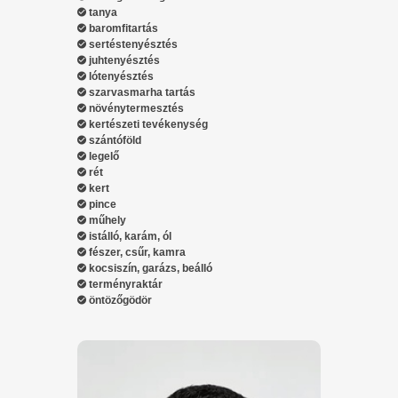
tanya
baromfitartás
sertéstenyésztés
juhtenyésztés
lótenyésztés
szarvasmarha tartás
növénytermesztés
kertészeti tevékenység
szántóföld
legelő
rét
kert
pince
műhely
istálló, karám, ól
fészer, csűr, kamra
kocsiszín, garázs, beálló
terményraktár
öntözőgödör