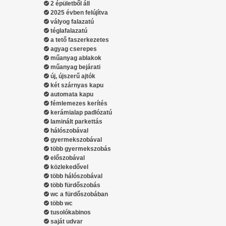
2 épületből áll
2025 évben felújítva
vályog falazatú
téglafalazatú
a tető faszerkezetes
agyag cserepes
műanyag ablakok
műanyag bejárati
új, újszerű ajtók
két szárnyas kapu
automata kapu
fémlemezes kerítés
kerámialap padlózatú
laminált parkettás
hálószobával
gyermekszobával
több gyermekszobás
előszobával
közlekedővel
több hálószobával
több fürdőszobás
wc a fürdőszobában
több wc
tusolókabinos
saját udvar