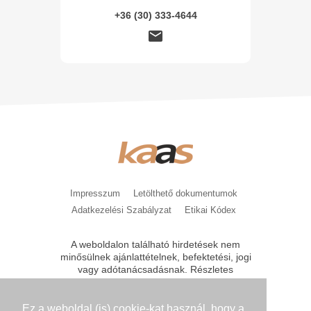
+36 (30) 333-4644
Impresszum
Letölthető dokumentumok
Adatkezelési Szabályzat
Etikai Kódex
A weboldalon található hirdetések nem
minősülnek ajánlattételnek, befektetési, jogi
vagy adótanácsadásnak. Részletes
tájékoztatást, feltételeket csak közvetlen
kérésre bocsátunk az érdeklődők
rendelkezésére. A kondíciók módosításának
Ez a weboldal (is) cookie-kat használ, hogy a