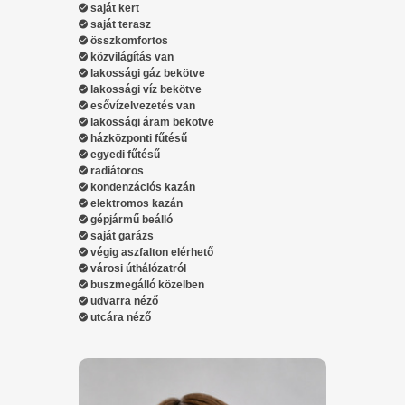
saját kert
saját terasz
összkomfortos
közvilágítás van
lakossági gáz bekötve
lakossági víz bekötve
esővízelvezetés van
lakossági áram bekötve
házközponti fűtésű
egyedi fűtésű
radiátoros
kondenzációs kazán
elektromos kazán
gépjármű beálló
saját garázs
végig aszfalton elérhető
városi úthálózatról
buszmegálló közelben
udvarra néző
utcára néző