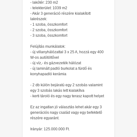
- lakótér: 230 m2
- telekterület: 1039 m2
- Akár 3 generáció részére kialakított
lakrészek:
- 1 szoba, összkomfort
- 2 szoba, összkomfort
- 3 szoba, összkomfort
Felújítás munkálatok:
- új villanyhálózattal 3 x 25 A, hozzá egy 400
W-os autótöltővel
- új víz,- és gázvezeték hálózat
- új laminált padló burkolat a fürdő és
konyhapadló kerámia
- 2 db külön bejáratú egy 2 szobás valamint
egy 3 szobás lakás lett kialakítva
- kerti tároló és egy nagy terasz kapott helyet
Ez az ingatlan jó választás lehet akár egy 3
generációs nagy család vagy egy befektető
részére egyaránt.
Irányár: 125.000.000 Ft.