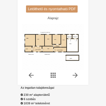
Letölthető és nyomtatható PDF
Alaprajz
1/2
Az ingatlan tulajdonságai
230 m² alapterületű
6 szobás
1039 m² telekméret