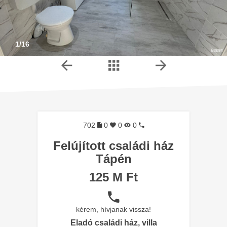
1/16
702
0
0
0
Felújított családi ház
Tápén
125 M Ft
kérem, hívjanak vissza!
Eladó családi ház, villa