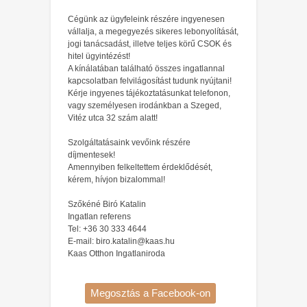
Cégünk az ügyfeleink részére ingyenesen
vállalja, a megegyezés sikeres lebonyolítását,
jogi tanácsadást, illetve teljes körű CSOK és
hitel ügyintézést!
A kínálatában található összes ingatlannal
kapcsolatban felvilágosítást tudunk nyújtani!
Kérje ingyenes tájékoztatásunkat telefonon,
vagy személyesen irodánkban a Szeged,
Vitéz utca 32 szám alatt!
Szolgáltatásaink vevőink részére
díjmentesek!
Amennyiben felkeltettem érdeklődését,
kérem, hívjon bizalommal!
Szőkéné Biró Katalin
Ingatlan referens
Tel: +36 30 333 4644
E-mail: biro.katalin@kaas.hu
Kaas Otthon Ingatlaniroda
Megosztás a Facebook-on