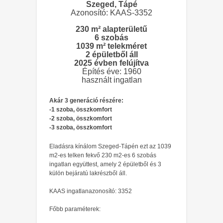
Szeged, Tápé
Azonosító: KAAS-3352
230 m² alapterületű
6 szobás
1039 m² telekméret
2 épületből áll
2025 évben felújítva
Építés éve: 1960
használt ingatlan
Akár 3 generáció részére:
-1 szoba, összkomfort
-2 szoba, összkomfort
-3 szoba, összkomfort
Eladásra kínálom Szeged-Tápén ezt az 1039
m2-es telken fekvő 230 m2-es 6 szobás
ingatlan együttest, amely 2 épületből és 3
külön bejáratú lakrészből áll.
KAAS ingatlanazonosító: 3352
Főbb paraméterek: