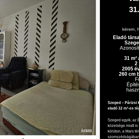
31
kérem, h
Eladó társ
Szege
Azonosí
31 m² 
2
2005 év
260 cm 
F
Építé
haszn
Szeged – Párizsi 
eladó 32 m²-es té
Szeged egyik, az 
közelsége miatt is 
körúton, a Mars té
szomszédságában