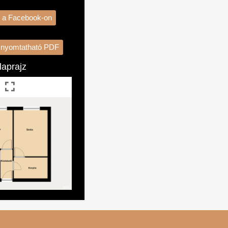
 a Facebook-on
s nyomtatható PDF
laprajz