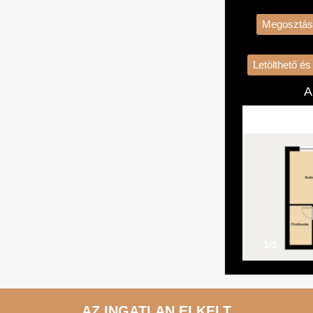
Megosztás
Letölthető é
A
1/1
AZ INGATLAN ELKELT