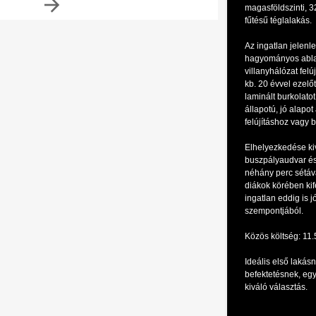
magasföldszinti, 3
fűtésű téglalakás.
Az ingatlan jelenl
hagyományos ablak
villanyhálózat felújí
kb. 20 évvel ezelőt
laminált burkolatot
állapotú, jó alapot 
felújításhoz vagy 
Elhelyezkedése kivá
buszpályaudvar é
néhány perc sétáva
diákok körében kif
ingatlan eddig is 
szempontjából.
Közös költség: 11.
Ideális első lakás
befektetésnek, egy
kiváló választás.