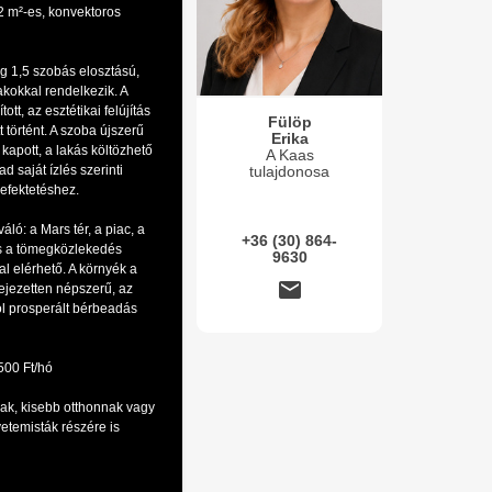
2 m²-es, konvektoros
eg 1,5 szobás elosztású,
okkal rendelkezik. A
tott, az esztétikai felújítás
Fülöp
t történt. A szoba újszerű
Erika
 kapott, a lakás költözhető
A Kaas
tulajdonosa
ad saját ízlés szerinti
befektetéshez.
ló: a Mars tér, a piac, a
+36 (30) 864-
s a tömegközlekedés
9630
l elérhető. A környék a
ejezetten népszerű, az
jól prosperált bérbeadás
500 Ft/hó
nak, kisebb otthonnak vagy
etemisták részére is