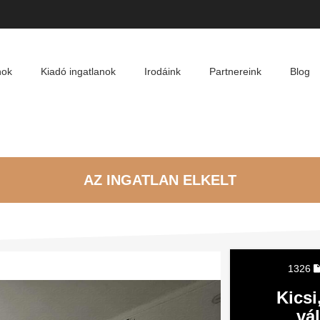
nok
Kiadó ingatlanok
Irodáink
Partnereink
Blog
AZ INGATLAN ELKELT
1326
Kicsi
vá