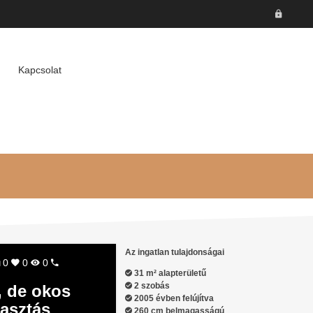
Kapcsolat
Az ingatlan tulajdonságai
0
0
0
31 m² alapterületű
2 szobás
, de okos
2005 évben felújítva
lasztás
260 cm belmagasságú