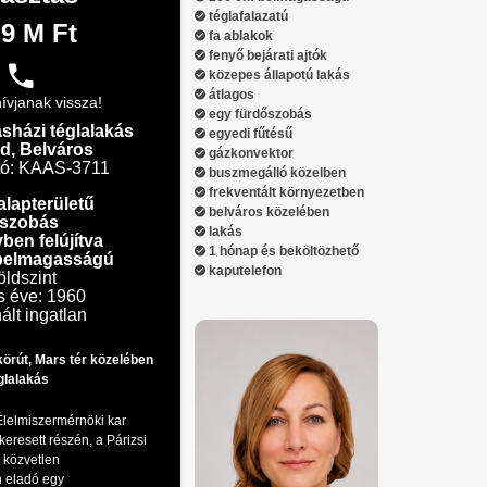
téglafalazatú
.9 M Ft
fa ablakok
fenyő bejárati ajtók
közepes állapotú lakás
átlagos
ívjanak vissza!
egy fürdőszobás
asházi téglalakás
egyedi fűtésű
d, Belváros
gázkonvektor
tó: KAAS-3711
buszmegálló közelben
frekventált környezetben
alapterületű
belváros közelében
 szobás
lakás
ben felújítva
1 hónap és beköltözhető
belmagasságú
kaputelefon
öldszint
s éve: 1960
ált ingatlan
körút, Mars tér közelében
glalakás
Élelmiszermérnöki kar
keresett részén, a Párizsi
r közvetlen
 eladó egy