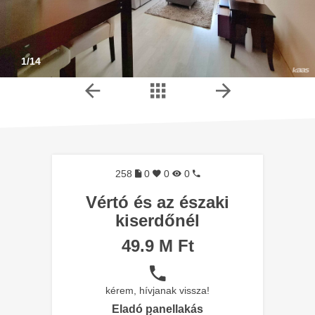
1/14
258
0
0
0
Vértó és az északi
kiserdőnél
49.9 M Ft
kérem, hívjanak vissza!
Eladó panellakás