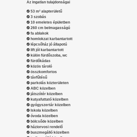
Az ingatlan tulajdonságai
53 m² alapterületű
3 szobás
10 emeletes épületben
260 cm belmagasságú
fa ablakok
homlokzat karbantartott
lépcsőház jó állapotú
lift jól karbantartott
külön fürdőszoba, wc
fürdőkádas
közös tároló
összkomfortos
távfűtésű
parkolás közterületen
ABC közelben
játszótér közelben
kutyafuttató közelben
gyógyszertár közelben
Iskola közelben
óvoda közelben
bölcsőde közelben
háziorvosi rendelő
buszmegálló közelben