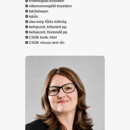
trolimegálló közelben
villamosmegálló közelben
lakótelepen
lakás
alacsony fűtés költség
befejezett, kifizetett pp.
befejezett, fizetendő pp.
CSOK kedv. hitel
CSOK vissza nem tér.