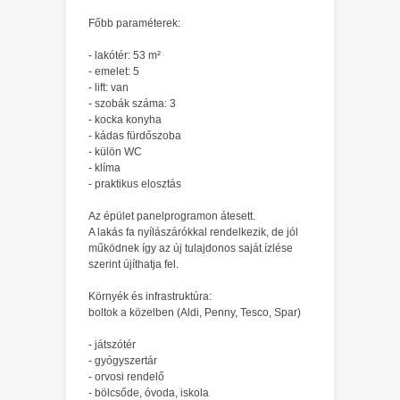
Főbb paraméterek:
- lakótér: 53 m²
- emelet: 5
- lift: van
- szobák száma: 3
- kocka konyha
- kádas fürdőszoba
- külön WC
- klíma
- praktikus elosztás
Az épület panelprogramon átesett.
A lakás fa nyílászárókkal rendelkezik, de jól
működnek így az új tulajdonos saját ízlése
szerint újíthatja fel.
Környék és infrastruktúra:
boltok a közelben (Aldi, Penny, Tesco, Spar)
- játszótér
- gyógyszertár
- orvosi rendelő
- bölcsőde, óvoda, iskola