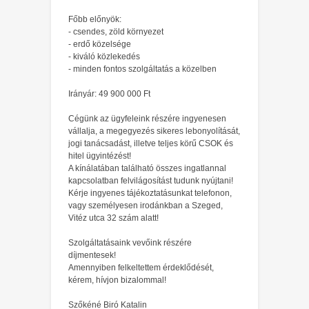
Főbb előnyök:
- csendes, zöld környezet
- erdő közelsége
- kiváló közlekedés
- minden fontos szolgáltatás a közelben
Irányár: 49 900 000 Ft
Cégünk az ügyfeleink részére ingyenesen
vállalja, a megegyezés sikeres lebonyolítását,
jogi tanácsadást, illetve teljes körű CSOK és
hitel ügyintézést!
A kínálatában található összes ingatlannal
kapcsolatban felvilágosítást tudunk nyújtani!
Kérje ingyenes tájékoztatásunkat telefonon,
vagy személyesen irodánkban a Szeged,
Vitéz utca 32 szám alatt!
Szolgáltatásaink vevőink részére
díjmentesek!
Amennyiben felkeltettem érdeklődését,
kérem, hívjon bizalommal!
Szőkéné Biró Katalin