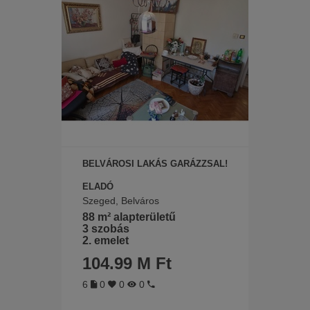
BELVÁROSI LAKÁS GARÁZZSAL!
ELADÓ
Szeged, Belváros
88 m² alapterületű
3 szobás
2. emelet
104.99 M Ft
6
0
0
0