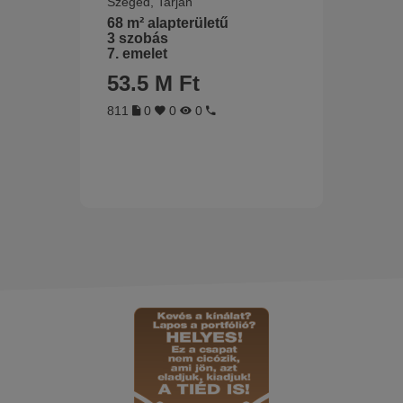
Szeged, Tarján
68 m² alapterületű
3 szobás
7. emelet
53.5 M Ft
811
0
0
0