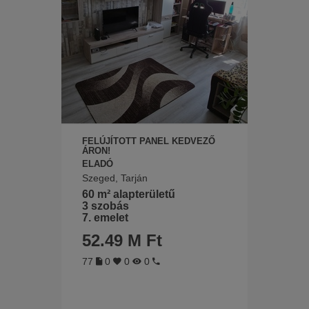
FELÚJÍTOTT PANEL KEDVEZŐ
ÁRON!
ELADÓ
Szeged, Tarján
60 m² alapterületű
3 szobás
7. emelet
52.49 M Ft
77
0
0
0