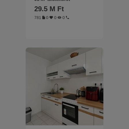
29.5 M Ft
781
0
0
0