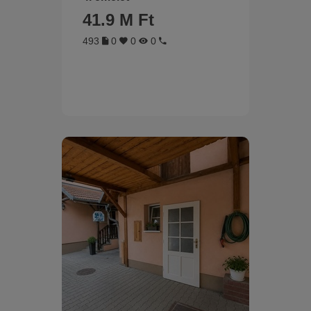
41.9 M Ft
493
0
0
0