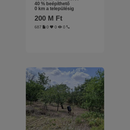
40 % beépíthető
0 km a településig
200 M Ft
687
0
0
0