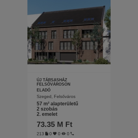
ÚJ TÁRSASHÁZ
FELSŐVÁROSON
ELADÓ
Szeged, Felsőváros
57 m² alapterületű
2 szobás
2. emelet
73.35 M Ft
213
0
0
0