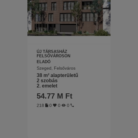
ÚJ TÁRSASHÁZ
FELSŐVÁROSON
ELADÓ
Szeged, Felsőváros
38 m² alapterületű
2 szobás
2. emelet
54.77 M Ft
218
0
0
0