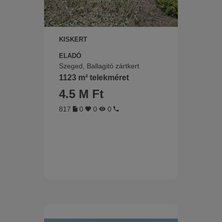
KISKERT
ELADÓ
Szeged, Ballagitó zártkert
1123 m² telekméret
4.5 M Ft
817
0
0
0