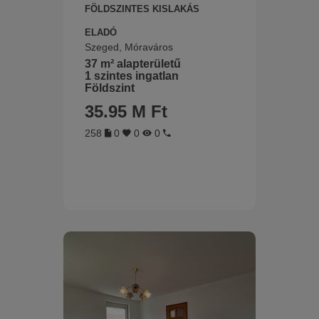
FÖLDSZINTES KISLAKÁS
ELADÓ
Szeged, Móraváros
37 m² alapterületű
1 szintes ingatlan
Földszint
35.95 M Ft
258
0
0
0