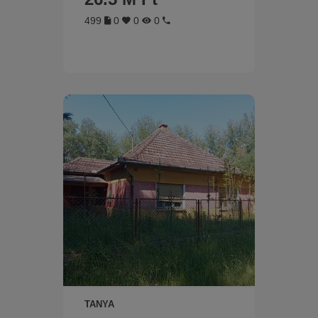
499
0
0
0
TANYA