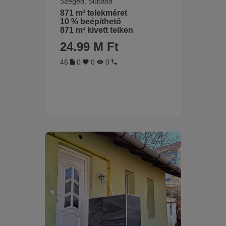
Szeged, Subasa
871 m² telekméret
10 % beépíthető
871 m² kivett telken
24.99 M Ft
46
0
0
0