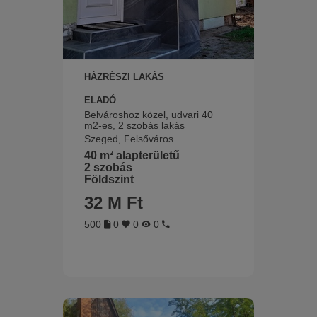
HÁZRÉSZI LAKÁS
ELADÓ
Belvároshoz közel, udvari 40
m2-es, 2 szobás lakás
Szeged, Felsőváros
40 m² alapterületű
2 szobás
Földszint
32 M Ft
500
0
0
0