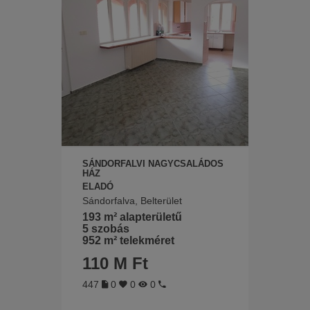
SÁNDORFALVI NAGYCSALÁDOS
HÁZ
ELADÓ
Sándorfalva, Belterület
193 m² alapterületű
5 szobás
952 m² telekméret
110 M Ft
447
0
0
0