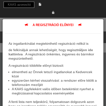
A REGISZTRÁCIÓ ELŐNYEI
Az ingatlankínálat megtekinthető regisztráció nélkül is
de felkínáljuk annak lehetőségét, hogy
regisztráljon ide
kattintva
. A regisztráció önkéntes, ingyenes és bármikor
megszüntethető.
A regisztráció többféle előnyt biztosít:
elmentheti az Önnek tetsző ingatlanokat a Kedvencek
közé
egyszerűen kérhet visszahívást: a rendszer előre kitölti a
telefonszám mezőjét
A KAAS ügyfeleként valós időben betekintést nyerhet a
KAAS OTTHON
megbízásaival kapcsolatos eseményekbe
A TUDATOS OTTHONTEREMTŐ
A fenti lista nem teljeskörű, folyamatosan dolgozunk azon