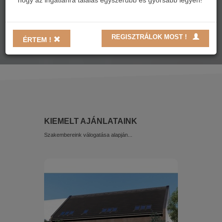
hogy az ingatlanra találás egyszerűbb és gyorsabb legyen!
REGISZTRÁLOK MOST !
ÉRTEM !
KIEMELT AJÁNLATAINK
Szakembereink válogatása alapján...