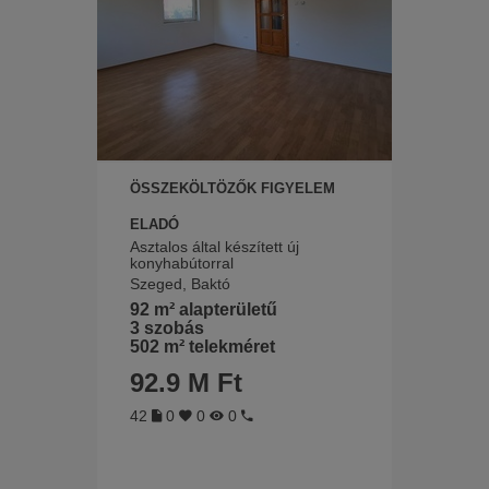
ÖSSZEKÖLTÖZŐK FIGYELEM
ELADÓ
Asztalos által készített új
konyhabútorral
Szeged, Baktó
92 m² alapterületű
3 szobás
502 m² telekméret
92.9 M Ft
42
0
0
0