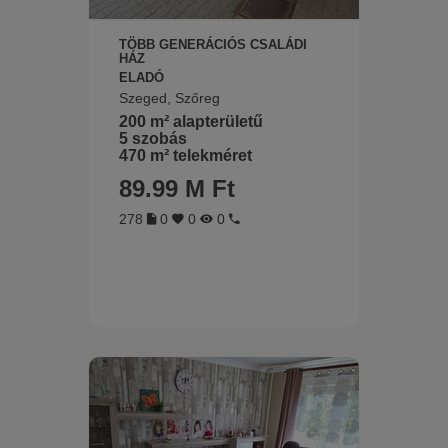
TÖBB GENERÁCIÓS CSALÁDI
HÁZ
ELADÓ
Szeged, Szőreg
200 m² alapterületű
5 szobás
470 m² telekméret
89.99 M Ft
278
0
0
0