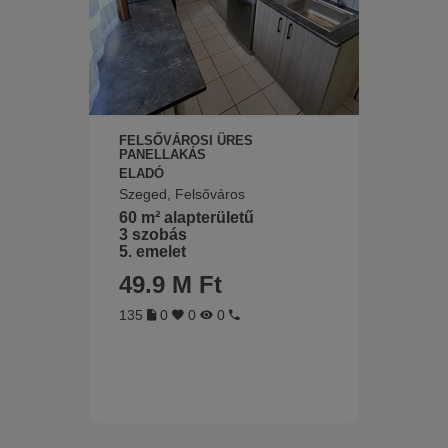
FELSŐVÁROSI ÜRES
PANELLAKÁS
ELADÓ
Szeged, Felsőváros
60 m² alapterületű
3 szobás
5. emelet
49.9 M Ft
135
0
0
0