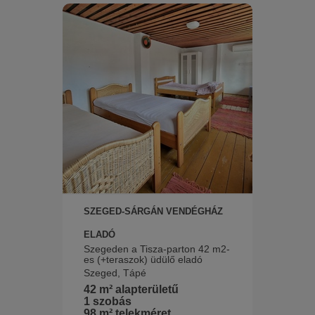
SZEGED-SÁRGÁN VENDÉGHÁZ
ELADÓ
Szegeden a Tisza-parton 42 m2-
es (+teraszok) üdülő eladó
Szeged, Tápé
42 m² alapterületű
1 szobás
98 m² telekméret