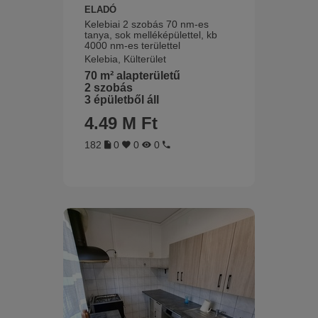
ELADÓ
Kelebiai 2 szobás 70 nm-es
tanya, sok melléképülettel, kb
4000 nm-es területtel
Kelebia, Külterület
70 m² alapterületű
2 szobás
3 épületből áll
4.49 M Ft
182
0
0
0