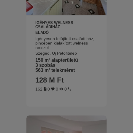
IGÉNYES WELNESS
CSALÁDIHÁZ
ELADÓ
Igényesen felújított családi ház,
pincében kialakított welness
résszel.
Szeged, Új Petőfitelep
150 m² alapterületű
3 szobás
563 m² telekméret
128 M Ft
162
0
0
0