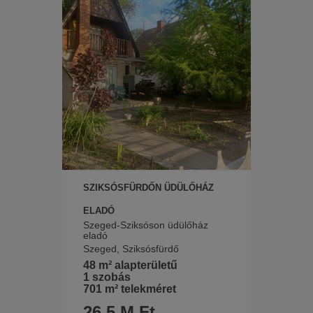
SZIKSÓSFÜRDŐN ÜDÜLŐHÁZ
ELADÓ
Szeged-Sziksóson üdülőház
eladó
Szeged, Sziksósfürdő
48 m² alapterületű
1 szobás
701 m² telekméret
26.5 M Ft