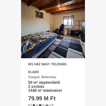
KIS HÁZ NAGY TELEKKEL
ELADÓ
Szeged, Béketelep
50 m² alapterületű
2 szobás
1448 m² telekméret
79.99 M Ft
52
0
0
0