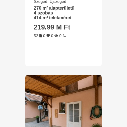
Szeged, Újszeged
270 m² alapterületű
4 szobás
414 m² telekméret
219.99 M Ft
52
0
0
0