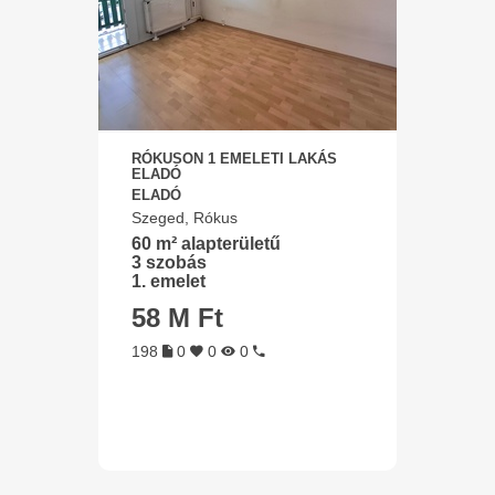
RÓKUSON 1 EMELETI LAKÁS
ELADÓ
ELADÓ
Szeged, Rókus
60 m² alapterületű
3 szobás
1. emelet
58 M Ft
198
0
0
0