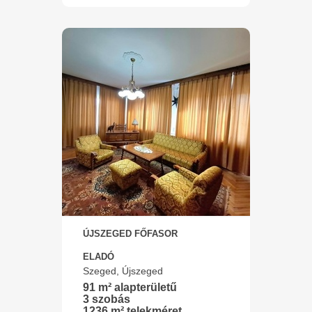
ÚJSZEGED FŐFASOR
ELADÓ
Szeged, Újszeged
91 m² alapterületű
3 szobás
1236 m² telekméret