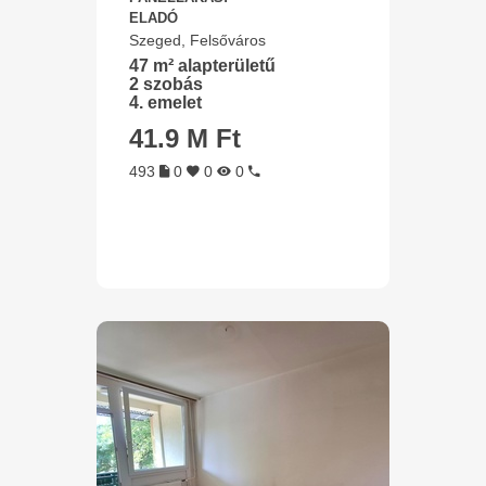
ELADÓ
Szeged, Felsőváros
47 m² alapterületű
2 szobás
4. emelet
41.9 M Ft
493
0
0
0