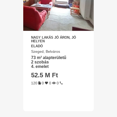
NAGY LAKÁS JÓ ÁRON, JÓ
HELYEN
ELADÓ
Szeged, Belváros
73 m² alapterületű
2 szobás
4. emelet
52.5 M Ft
120
0
0
0