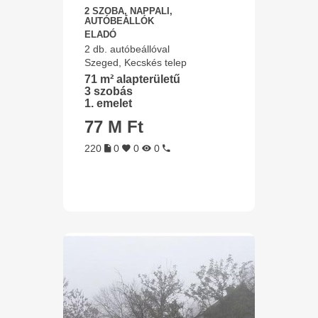
2 SZOBA, NAPPALI,
AUTÓBEÁLLÓK
ELADÓ
2 db. autóbeállóval
Szeged, Kecskés telep
71 m² alapterületű
3 szobás
1. emelet
77 M Ft
220
0
0
0