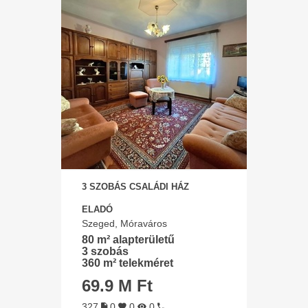
3 SZOBÁS CSALÁDI HÁZ
ELADÓ
Szeged, Móraváros
80 m² alapterületű
3 szobás
360 m² telekméret
69.9 M Ft
327
0
0
0