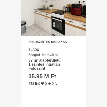
FÖLDSZINTES KISLAKÁS
ELADÓ
Szeged, Móraváros
37 m² alapterületű
1 szintes ingatlan
Földszint
35.95 M Ft
258
0
0
0