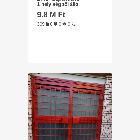
1 helyiségből álló
9.8 M Ft
309
0
0
0