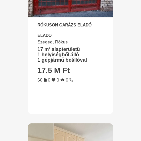
RÓKUSON GARÁZS ELADÓ
ELADÓ
Szeged, Rókus
17 m² alapterületű
1 helyiségből álló
1 gépjármű beállóval
17.5 M Ft
60
0
0
0