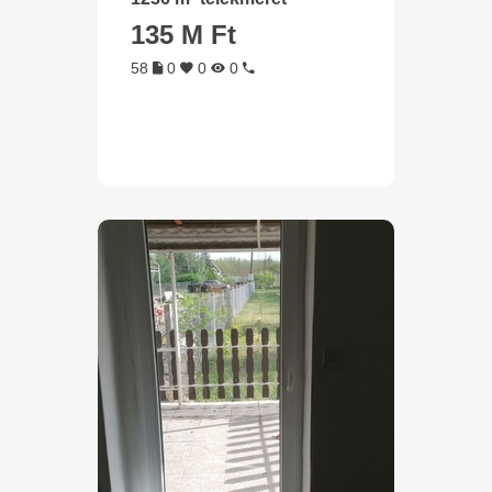
135 M Ft
58
0
0
0