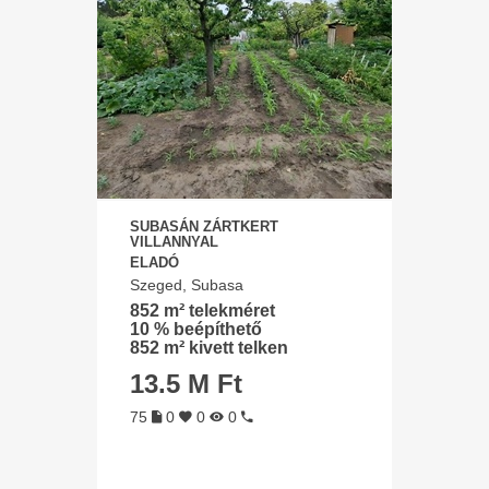
SUBASÁN ZÁRTKERT
VILLANNYAL
ELADÓ
Szeged, Subasa
852 m² telekméret
10 % beépíthető
852 m² kivett telken
13.5 M Ft
75
0
0
0