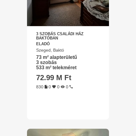
3 SZOBÁS CSALÁDI HÁZ
BAKTÓBAN
ELADÓ
Szeged, Baktó
73 m² alapterületű
3 szobás
533 m² telekméret
72.99 M Ft
830
0
0
0