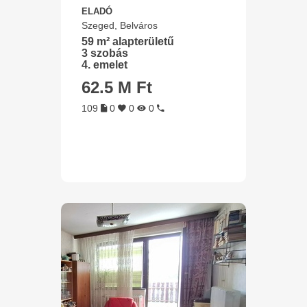
ELADÓ
Szeged, Belváros
59 m² alapterületű
3 szobás
4. emelet
62.5 M Ft
109
0
0
0