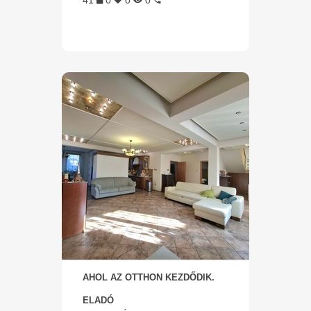
41
0
0
0
AHOL AZ OTTHON KEZDŐDIK.
ELADÓ