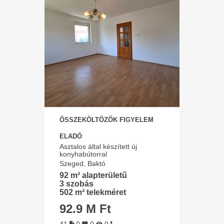
ÖSSZEKÖLTÖZŐK FIGYELEM
ELADÓ
Asztalos által készített új
konyhabútorral
Szeged, Baktó
92 m² alapterületű
3 szobás
502 m² telekméret
92.9 M Ft