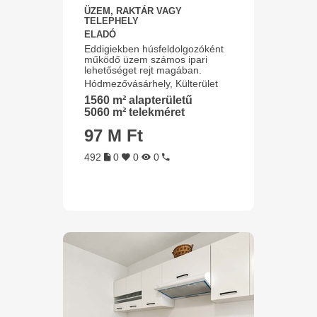
ÜZEM, RAKTÁR VAGY
TELEPHELY
ELADÓ
Eddigiekben húsfeldolgozóként
működő üzem számos ipari
lehetőséget rejt magában.
Hódmezővásárhely, Külterület
1560 m² alapterületű
5060 m² telekméret
97 M Ft
492
0
0
0