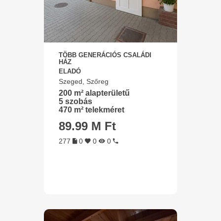
TÖBB GENERÁCIÓS CSALÁDI
HÁZ
ELADÓ
Szeged, Szőreg
200 m² alapterületű
5 szobás
470 m² telekméret
89.99 M Ft
277
0
0
0