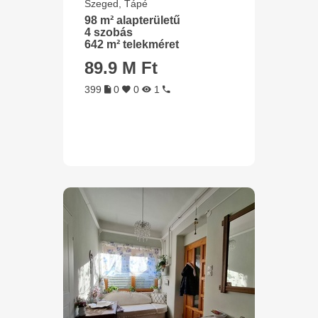
Szeged, Tápé
98 m² alapterületű
4 szobás
642 m² telekméret
89.9 M Ft
399
0
0
1