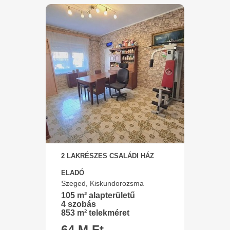
2 LAKRÉSZES CSALÁDI HÁZ
ELADÓ
Szeged, Kiskundorozsma
105 m² alapterületű
4 szobás
853 m² telekméret
64 M Ft