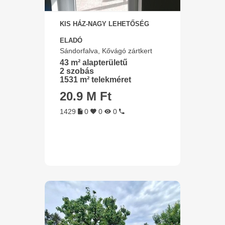
KIS HÁZ-NAGY LEHETŐSÉG
ELADÓ
Sándorfalva, Kővágó zártkert
43 m² alapterületű
2 szobás
1531 m² telekméret
20.9 M Ft
1429
0
0
0